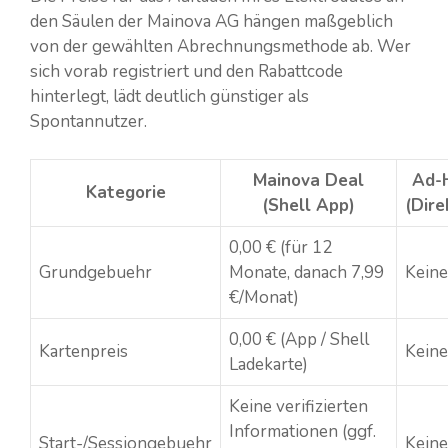
den Säulen der Mainova AG hängen maßgeblich
von der gewählten Abrechnungsmethode ab. Wer
sich vorab registriert und den Rabattcode
hinterlegt, lädt deutlich günstiger als
Spontannutzer.
Mainova Deal
Ad-
Kategorie
(Shell App)
(Dire
0,00 € (für 12
Grundgebuehr
Monate, danach 7,99
Keine
€/Monat)
0,00 € (App / Shell
Kartenpreis
Keine
Ladekarte)
Keine verifizierten
Informationen (ggf.
Start-/Sessiongebuehr
Keine