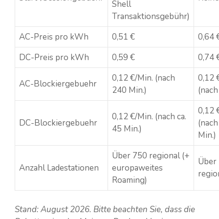
Shell
Transaktionsgebühr)
AC-Preis pro kWh
0,51 €
0,64 
DC-Preis pro kWh
0,59 €
0,74 
0,12 €/Min. (nach
0,12 
AC-Blockiergebuehr
240 Min.)
(nach
0,12 
0,12 €/Min. (nach ca.
DC-Blockiergebuehr
(nach
45 Min.)
Min.)
Über 750 regional (+
Über
Anzahl Ladestationen
europaweites
regio
Roaming)
Stand: August 2026. Bitte beachten Sie, dass die