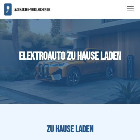
Zum
ME
Inhalt
springen
Elektroauto Zu Hause Laden
Zu Hause laden