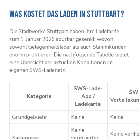
Was kostet das Laden in Stuttgart?
Die Stadtwerke Stuttgart haben ihre Ladetarife
zum 1. Januar 2026 spürbar gesenkt, wovon
sowohl Gelegenheitslader als auch Stammkunden
enorm profitieren. Die nachfolgende Tabelle bietet
eine Übersicht der aktuellen Konditionen im
eigenen SWS-Ladenetz.
SWS-Lade-
SW
Kategorie
App /
Vorteilsku
Ladekarte
Grundgebuehr
Keine
Keine
Keine
Keine verifi
Kartenpreis
verifizierten